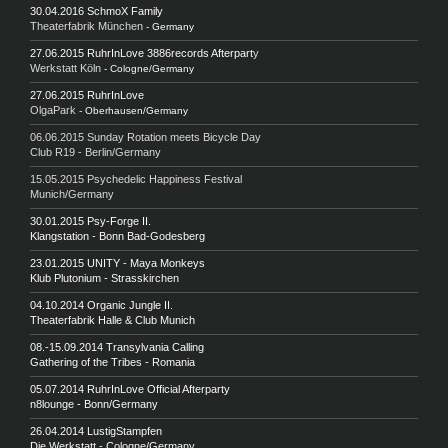
30.04.2016 SchmoX Family
Theaterfabrik München
- Germany
27.06.2015 RuhrInLove
3886records Afterpart
y
Werkstatt Köln
- Cologne/Germany
27.06.2015 RuhrInLove
OlgaPark
- Oberhausen/Germany
06.06.2015 Sunday Rotation meets Bicycle Day
Club R19 - Berlin/Germany
15.05.2015 Psychedelic Happiness Festival
Munich/Germany
30.01.2015 Psy-Forge II.
Klangstation - Bonn Bad-Godesberg
23.01.2015 UNITY - Maya Monkeys
Klub Plutonium - Strasskirchen
04.10.2014 Organic Jungle II.
Theaterfabrik Halle & Club Munich
08.-15.09.2014 Transylvania Calling
Gathering of the Tribes - Romania
05.07.2014 RuhrInLove
Official Afterparty
n8lounge - Bonn/Germany
26.04.2014 LustigStampfen
Die Werkstatt - Cologne/Germany