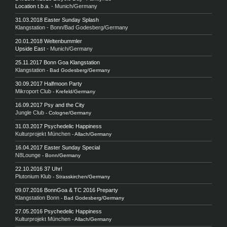
Location t.b.a.
- Munich/Germany
31.03.2018 Easter Sunday Splash
Klangstation - Bonn/Bad Godesberg/Germany
20.01.2018 Weltenbummler
Upside East
- Munich/Germany
25.11.2017 Bonn Goa Klangstation
Klangstation
- Bad Godesberg/Germany
30.09.2017 Halfmoon Party
Mikroport Club
- Krefeld/Germany
16.09.2017 Psy and the City
Jungle Club
- Cologne/Germany
31.03.2017 Psychedelic Happiness
Kulturprojekt München
- Allach/Germany
16.04.2017 Easter Sunday Special
N8Lounge
- Bonn/Germany
22.10.2016 37 Uhr!
Plutonium Klub
- Strasskirchen/Germany
09.07.2016 BonnGoa & TC 2016 Preparty
Klangstation Bonn
- Bad Godesberg/Germany
27.05.2016 Psychedelic Happiness
Kulturprojekt München
- Allach/Germany