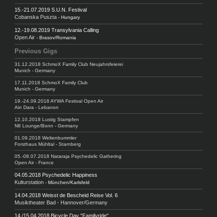
15.-21.07.2019 S.U.N. Festival
Cobanska Puszta
- Hungary
12.-19.08.2019 Transylvania Calling
Open Air
- Brasov/Romania
Previous Gigs
31.12.2018 SchmoX Family Club Neujahrsfeierei
Munich - Germany
17.11.2018 SchmoX Family Club
Munich - Germany
19.-24.09.2018 AYWA Festival Open Air
Ain Dara - Lebanon
12.10.2018 Lustig Stampfen
N8 Lounge/Bonn - Germany
01.09.2018 Weltenbummler
Forsthaus Mühltal - Starnberg
05.-08.07.2018 Nataraja Psychedelic Gathering
Open Air - France
04.05.2018 Psychedelic Happiness
Kulturstation
- München/Karlsfeld
14.04.2018 Weisst de Bescheid Reise Vol. 6
Musiktheater Bad - Hannover/Germany
14./15.04.2018 Bicycle Day "Familyride"