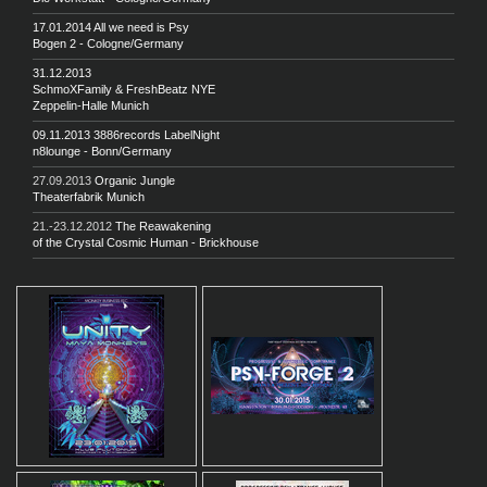
17.01.2014 All we need is Psy
Bogen 2 - Cologne/Germany
31.12.2013
SchmoXFamily & FreshBeatz NYE
Zeppelin-Halle Munich
09.11.2013 3886records LabelNight
n8lounge - Bonn/Germany
27.09.2013
Organic Jungle
Theaterfabrik Munich
21.-23.12.2012
The Reawakening
of the Crystal Cosmic Human - Brickhouse